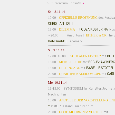
Kulturzentrum Hansa48
|
x
Sa 8.11.14
des Festiva
19.00
OFFIZIELLE ERÖFFNUNG
CHRISTIAN HOTH
mit
OLGA KOSTERINA
Rus
19.00
DILEMMA
|
(im Anschluss)
The S
~ 20.00
EITHER & OR
DAMGAARD
Dänemark
|
So 9.11.14
mit
BETT
12.00+16.00
SCHLAFEN FISCHE?
mit
BOGUSŁAW KIERC
16.00
MEINE LEICHE
mit
ISABELLE STOFFEL
18.00
DIE HINGABE
mit
CARL
20.00
QUARTIER KALÉIDOSCOPE
Mo 10.11.14
für Künstler, Journal
11-13.00
SYMPOSIUM
Nachrichten
18.00
ANSTELLE DER VORSTELLUNG FIND
†
statt
Russland
KulturForum
|
|
mit
FLO
20.00
GOOD MOURNING! VOSTBIL