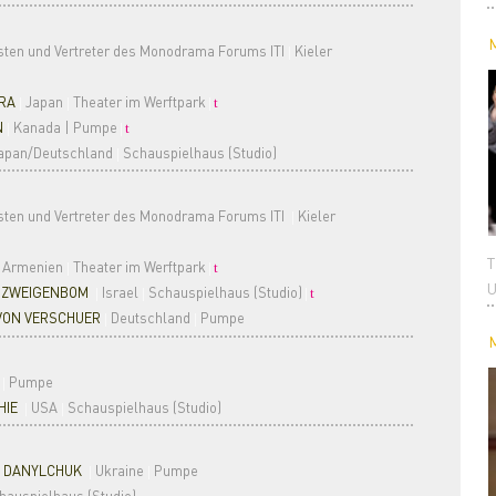
isten und Vertreter des Monodrama Forums ITI
Kieler
|
RA
Japan
Theater im Werftpark
|
|
|
t
N
Kanada | Pumpe
|
|
t
apan/Deutschland
Schauspielhaus (Studio)
|
listen und Vertreter des Monodrama Forums ITI
Kieler
|
T
Armenien
Theater im Werftpark
|
|
t
U
 ZWEIGENBOM
Israel
Schauspielhaus (Studio)
|
|
|
t
VON VERSCHUER
Deutschland
Pumpe
|
|
d
Pumpe
|
HIE
USA
Schauspielhaus (Studio)
|
|
A DANYLCHUK
Ukraine
Pumpe
|
|