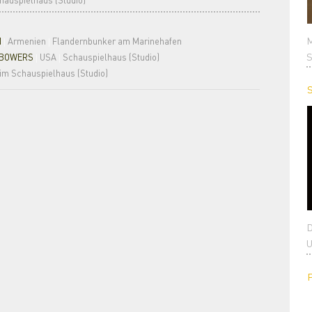
auspielhaus (Studio)
M
N
Armenien
Flandernbunker am Marinehafen
|
|
S
 BOWERS
USA
Schauspielhaus (Studio)
|
|
m Schauspielhaus (Studio)
D
U