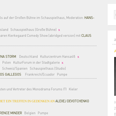
ls auf der Großen Bühne im Schauspielhaus, Moderation:
HANS-
sland
Schauspielhaus (Große Bühne)
|
|
x
øren Kierkegaard Comedy Show (abridged version) mit
CLAUS
INA STORM
Deutschland
Kulturzentrum Hansa48
|
|
|
x
Polen
KulturForum in der Stadtgalerie
|
|
|
x
Schweiz/Spanien
Schauspielhaus (Studio)
|
|
OS GALLEGOS
Frankreich/Ecuador
Pumpe
|
|
isten und Vertreter des Monodrama Forums ITI
Kieler
|
ALEXEJ DEVOTCHENKO
ET EIN TREFFEN IN GEDENKEN AN
I
2
RENCE MINDER
Belgien
Pumpe
|
|