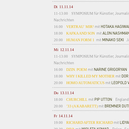
Di 11.11.14
für Künstler, Journal
11-13.00
SYMPOSIUM
Nachrichten
mit
HOTAKA HAGIWA
16.00
VERTRAU` MIR!
mit
ALON NASHMA
18.00
KAFKA AND SON
mit
MINAKO SEKI
J
20.00
HUMAN FORM 1
|
Mi 12.11.14
für Künstler, Journa
11-13.00
SYMPOSIUM
Nachrichten
mit
NARINE GRIGORYAN
16.00
DZIN. POEM
|
mit
DOR
18.00
WHY I KILLED MY MOTHER
mit
LEOPOLD 
20.00
HOMO AUTOMATICUS
Do 13.11.14
mit
PIP UTTON
Englan
18.00
CHURCHILL
|
mit
BREMNER DUT
20.00
’33 (A KABARETT)
Fr 14.11.14
mit
LIDY
19.00
RICHARD AFTER RICHARD