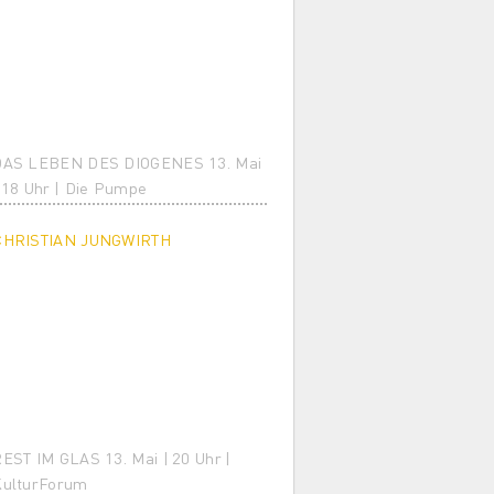
DAS LEBEN DES DIOGENES 13. Mai
 18 Uhr | Die Pumpe
CHRISTIAN JUNGWIRTH
EST IM GLAS 13. Mai | 20 Uhr |
KulturForum