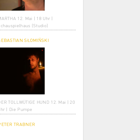
ARTHA 12. Mai | 18 Uhr |
chauspielhaus (Studio)
SEBASTIAN SŁOMIŃSKI
ER TOLLWÜTIGE HUND 12. Mai | 20
hr | Die Pumpe
PETER TRABNER