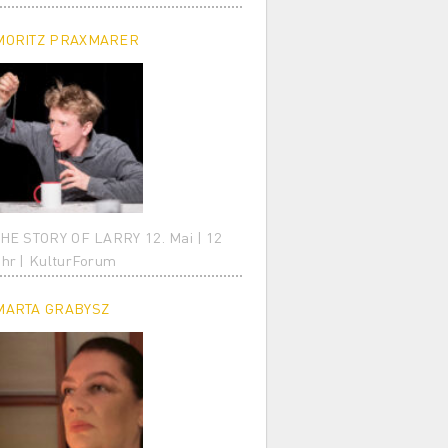
MORITZ PRAXMARER
HE STORY OF LARRY 12. Mai | 12
hr | KulturForum
MARTA GRABYSZ