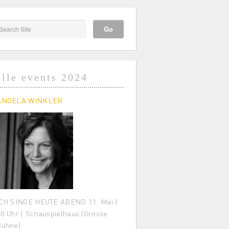
alle events 2024
ANGELA WINKLER
CH SINGE HEUTE ABEND 11. Mai |
0 Uhr | Schauspielhaus (Grosse
Bühne)