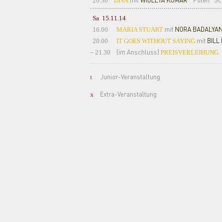
mit
WIOLETA KOMAR
Polen
Sch
20.30
DIVA
|
|
Sa 15.11.14
mit
NORA BADALYA
16.00
MARIA STUART
mit
BILL
20.00
IT GOES WITHOUT SAYING
(im Anschluss)
i
~ 21.30
PREISVERLEIHUNG
Junior-Veranstaltung
t
Extra-Veranstaltung
x