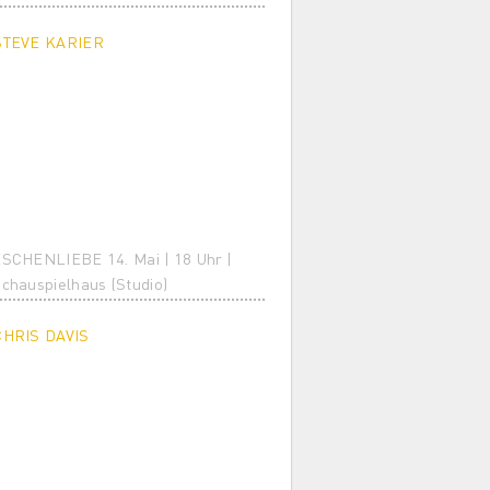
STEVE KARIER
SCHENLIEBE 14. Mai | 18 Uhr |
chauspielhaus (Studio)
CHRIS DAVIS