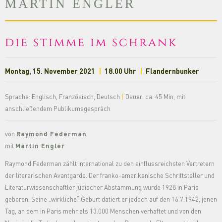
MARTIN ENGLER
die stimme im schrank
Montag, 15. November 2021
|
18.00 Uhr
|
Flandernbunker
Sprache: Englisch, Französisch, Deutsch
|
Dauer: ca. 45 Min, mit
anschließendem Publikumsgespräch
von
Raymond Federman
mit
Martin Engler
Raymond Federman zählt international zu den einflussreichsten Vertretern
der literarischen Avantgarde. Der franko-amerikanische Schriftsteller und
Literaturwissenschaftler jüdischer Abstammung wurde 1928 in Paris
geboren. Seine „wirkliche“ Geburt datiert er jedoch auf den 16.7.1942, jenen
Tag, an dem in Paris mehr als 13.000 Menschen verhaftet und von den