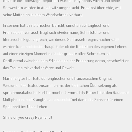
Nazis in die Todeslager deportiert wurden. Raymonds Eltern und beide
Schwestern wurden in Auschwitz umgebracht. Er selbst überlebte, weil
seine Mutter ihn in einem Wandschrank verbarg.
In seinem halluzinatorischen Bericht, simultan auf Englisch und
Französisch verfasst, fragt sich «Federman», Schriftsteller und
literarische Figur zugleich, wie dieses Schlüsselereignis nacherzählt
werden kann und ob überhaupt. Oder ob die Reduktion des eigenen Lebens
auf einen einzigen Moment nicht der grösste aller Schrecken ist.
Oszillierend zwischen dem Erleben und der Erinnerung daran, beschwört er
das Trauma mit verbaler Verve und Gewalt.
Martin Engler hat Teile der englischen und französischen Original-
Versionen des Textes zusammen mit der deutschen Übersetzung als
sprachmusikalische Partitur montiert. Emma Lily Karier lotet den Raum mit
Multiphonics und Klangfetzen aus und öffnet damit die Schranktür einen
Spalt breit ins Über-Leben.
Shine on you crazy Raymond!