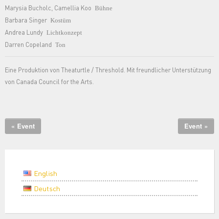
Marysia Bucholc, Camellia Koo
Bühne
Barbara Singer
Kostüm
Andrea Lundy
Lichtkonzept
Darren Copeland
Ton
Eine Produktion von Theaturtle / Threshold. Mit freundlicher Unterstützung
von Canada Council for the Arts.
Kanada Canada
« Event
Event »
English
Deutsch