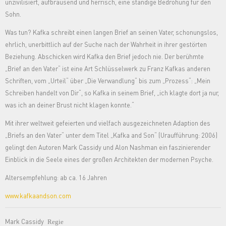
unzivilisiert, aufbrausend und herrisch, eine ständige Bedrohung für den
Sohn.
Was tun? Kafka schreibt einen langen Brief an seinen Vater, schonungslos,
ehrlich, unerbittlich auf der Suche nach der Wahrheit in ihrer gestörten
Beziehung. Abschicken wird Kafka den Brief jedoch nie. Der berühmte
„Brief an den Vater“ ist eine Art Schlüsselwerk zu Franz Kafkas anderen
Schriften, vom „Urteil“ über „Die Verwandlung“ bis zum „Prozess“: „Mein
Schreiben handelt von Dir“, so Kafka in seinem Brief, „ich klagte dort ja nur,
was ich an deiner Brust nicht klagen konnte.“
Mit ihrer weltweit gefeierten und vielfach ausgezeichneten Adaption des
„Briefs an den Vater“ unter dem Titel „Kafka and Son“ (Uraufführung: 2006)
gelingt den Autoren Mark Cassidy und Alon Nashman ein faszinierender
Einblick in die Seele eines der großen Architekten der modernen Psyche.
Altersempfehlung: ab ca. 16 Jahren
www.kafkaandson.com
Mark Cassidy
Regie