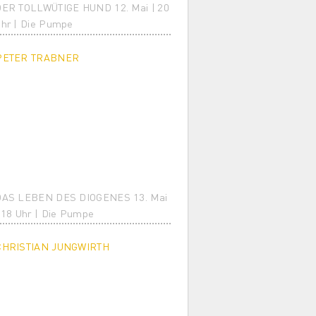
ER TOLLWÜTIGE HUND 12. Mai | 20
hr | Die Pumpe
PETER TRABNER
DAS LEBEN DES DIOGENES 13. Mai
 18 Uhr | Die Pumpe
CHRISTIAN JUNGWIRTH