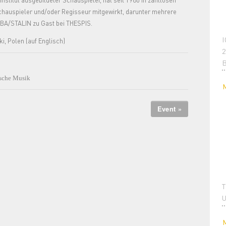
titut ausgebildeter Schauspieler, hat seit 1980 in zahllosen
auspieler und/oder Regisseur mitgewirkt, darunter mehrere
OBA/STALIN zu Gast bei THESPIS.
I
i, Polen (auf Englisch)
2
ische Musik
Event »
T
U