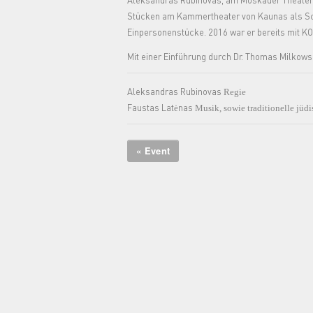
Aleksandras Rubinovas, am Moskauer Theaterins
Stücken am Kammertheater von Kaunas als Sch
Einpersonenstücke. 2016 war er bereits mit K
Mit einer Einführung durch Dr. Thomas Milkowsk
Aleksandras Rubinovas
Regie
Faustas Latėnas
Musik, sowie traditionelle jüd
« Event