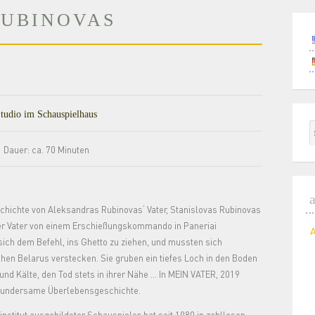
RUBINOVAS
udio im Schauspielhaus
|
Dauer: ca. 70 Minuten
chichte von Aleksandras Rubinovas‘ Vater, Stanislovas Rubinovas
er Vater von einem Erschießungskommando in Paneriai
 sich dem Befehl, ins Ghetto zu ziehen, und mussten sich
chen Belarus verstecken. Sie gruben ein tiefes Loch in den Boden
 und Kälte, den Tod stets in ihrer Nähe … In MEIN VATER, 2019
h wundersame Überlebensgeschichte.