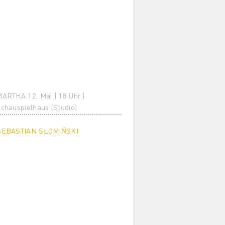
ARTHA 12. Mai | 18 Uhr |
chauspielhaus (Studio)
SEBASTIAN SŁOMIŃSKI