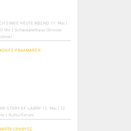
CH SINGE HEUTE ABEND 11. Mai |
0 Uhr | Schauspielhaus (Grosse
Bühne)
MORITZ PRAXMARER
HE STORY OF LARRY 12. Mai | 12
hr | KulturForum
MARTA GRABYSZ