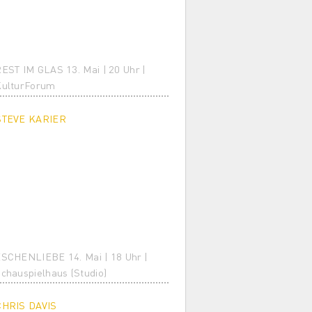
EST IM GLAS 13. Mai | 20 Uhr |
KulturForum
STEVE KARIER
SCHENLIEBE 14. Mai | 18 Uhr |
chauspielhaus (Studio)
CHRIS DAVIS