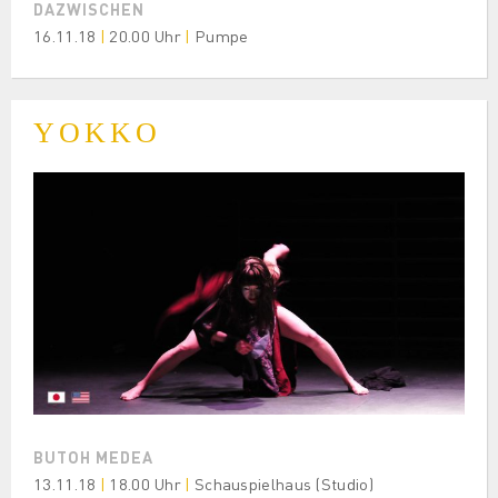
DAZWISCHEN
16.11.18
|
20.00 Uhr
|
Pumpe
YOKKO
BUTOH MEDEA
13.11.18
|
18.00 Uhr
|
Schauspielhaus (Studio)