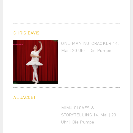
CHRIS DAVIS
ONE-MAN NUTCRACKER 14.
Mai | 20 Uhr | Die Pumpe
AL JACOBI
MIMU GLOVES &
STORYTELLING 14. Mai | 20
Uhr | Die Pumpe