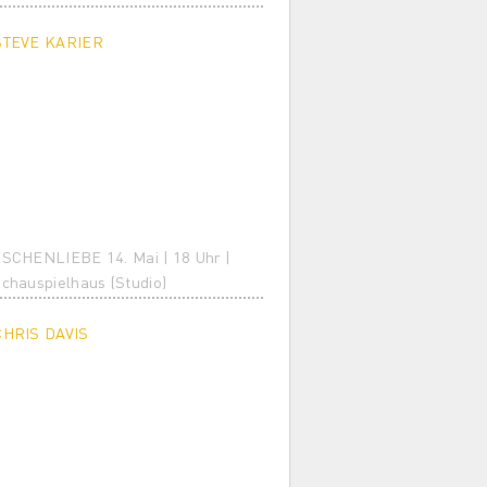
STEVE KARIER
SCHENLIEBE 14. Mai | 18 Uhr |
chauspielhaus (Studio)
CHRIS DAVIS