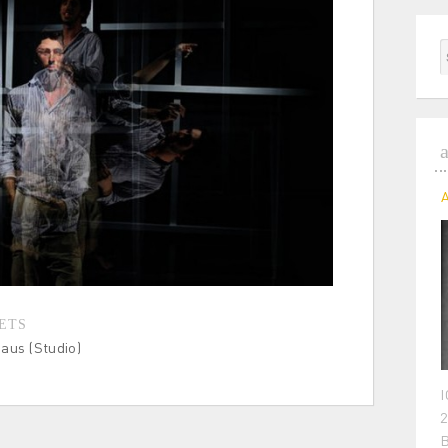
ETS
aus (Studio)
I
2