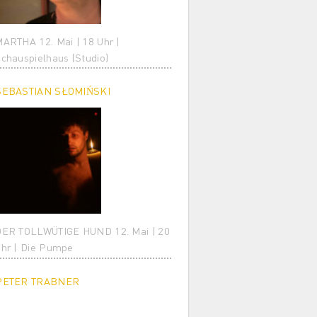
ARTHA 12. Mai | 18 Uhr |
chauspielhaus (Studio)
SEBASTIAN SŁOMIŃSKI
ER TOLLWÜTIGE HUND 12. Mai | 20
hr | Die Pumpe
PETER TRABNER