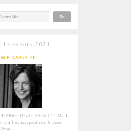
alle events 2024
ANGELA WINKLER
CH SINGE HEUTE ABEND 11. Mai |
0 Uhr | Schauspielhaus (Grosse
Bühne)