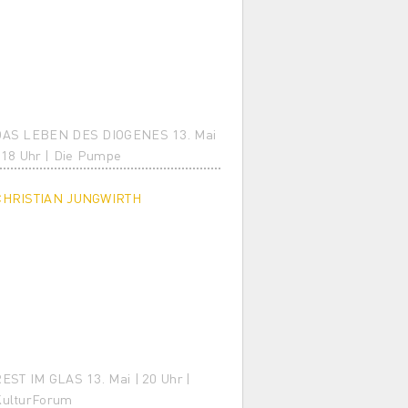
DAS LEBEN DES DIOGENES 13. Mai
 18 Uhr | Die Pumpe
CHRISTIAN JUNGWIRTH
EST IM GLAS 13. Mai | 20 Uhr |
KulturForum