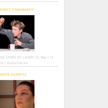
MORITZ PRAXMARER
HE STORY OF LARRY 12. Mai | 12
hr | KulturForum
MARTA GRABYSZ