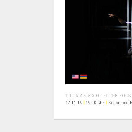
THE MAXIMS OF PETER POCK
17.11.16
|
19.00 Uhr
|
Schauspielh