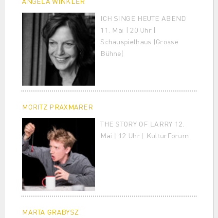
ANGELA WINKLER
ICH SINGE HEUTE ABEND
11. Mai | 20 Uhr |
Schauspielhaus (Grosse
Bühne)
MORITZ PRAXMARER
THE STORY OF LARRY 12.
Mai | 12 Uhr | KulturForum
MARTA GRABYSZ