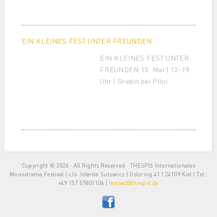
EIN KLEINES FEST UNTER FREUNDEN
EIN KLEINES FEST UNTER
FREUNDEN 15. Mai | 12-19
Uhr | Grebin bei Plön
Copyright © 2026 · All Rights Reserved · THESPIS Internationales
Monodrama Festival | c/o Jolanta Sutowicz | Osloring 41 | 24109 Kiel | Tel.:
+49 157 57801106 |
festival@thespis.de