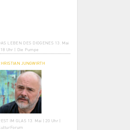
DAS LEBEN DES DIOGENES 13. Mai
 18 Uhr | Die Pumpe
CHRISTIAN JUNGWIRTH
EST IM GLAS 13. Mai | 20 Uhr |
KulturForum