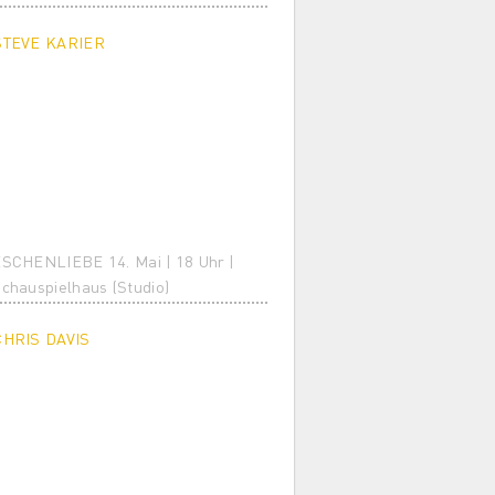
STEVE KARIER
SCHENLIEBE 14. Mai | 18 Uhr |
chauspielhaus (Studio)
CHRIS DAVIS