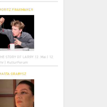
MORITZ PRAXMARER
HE STORY OF LARRY 12. Mai | 12
hr | KulturForum
MARTA GRABYSZ