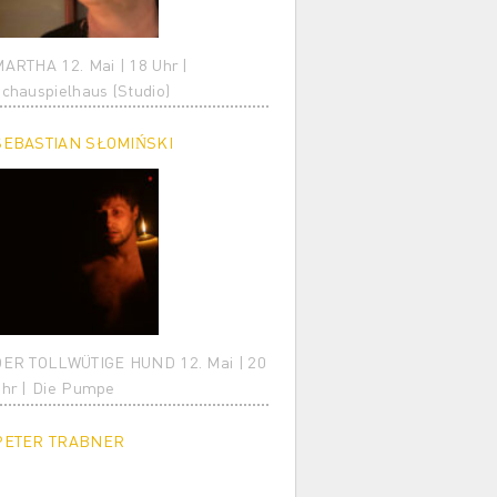
ARTHA 12. Mai | 18 Uhr |
chauspielhaus (Studio)
SEBASTIAN SŁOMIŃSKI
ER TOLLWÜTIGE HUND 12. Mai | 20
hr | Die Pumpe
PETER TRABNER