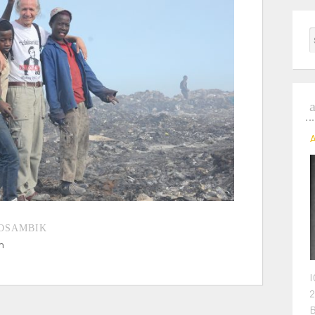
MOSAMBIK
m
I
2