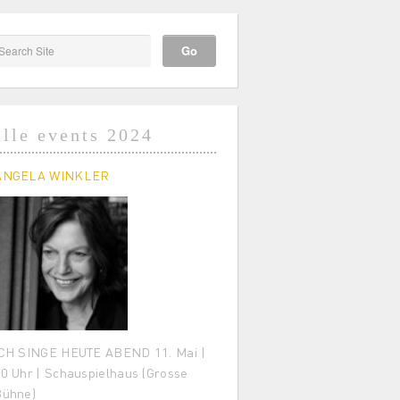
alle events 2024
ANGELA WINKLER
CH SINGE HEUTE ABEND 11. Mai |
0 Uhr | Schauspielhaus (Grosse
Bühne)