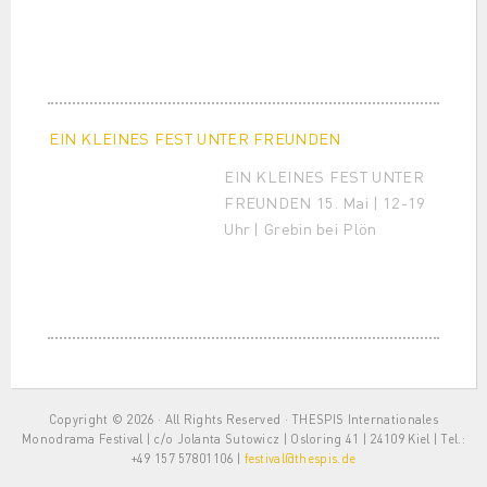
EIN KLEINES FEST UNTER FREUNDEN
EIN KLEINES FEST UNTER
FREUNDEN 15. Mai | 12-19
Uhr | Grebin bei Plön
Copyright © 2026 · All Rights Reserved · THESPIS Internationales
Monodrama Festival | c/o Jolanta Sutowicz | Osloring 41 | 24109 Kiel | Tel.:
+49 157 57801106 |
festival@thespis.de