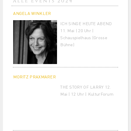
alle events 2024
ANGELA WINKLER
ICH SINGE HEUTE ABEND
11. Mai | 20 Uhr |
Schauspielhaus (Grosse
Bühne)
MORITZ PRAXMARER
THE STORY OF LARRY 12.
Mai | 12 Uhr | KulturForum