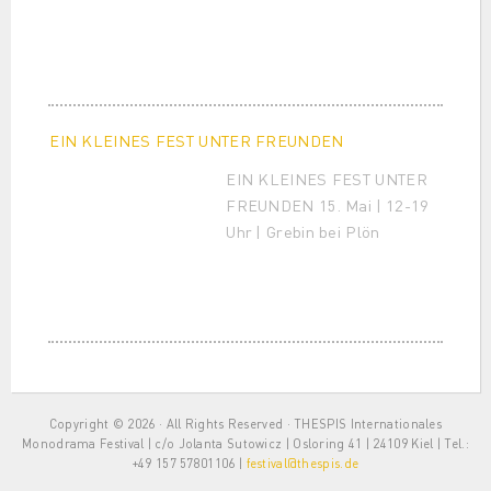
EIN KLEINES FEST UNTER FREUNDEN
EIN KLEINES FEST UNTER
FREUNDEN 15. Mai | 12-19
Uhr | Grebin bei Plön
Copyright © 2026 · All Rights Reserved · THESPIS Internationales
Monodrama Festival | c/o Jolanta Sutowicz | Osloring 41 | 24109 Kiel | Tel.:
+49 157 57801106 |
festival@thespis.de