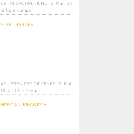
ER TOLLWÜTIGE HUND 12. Mai | 20
hr | Die Pumpe
PETER TRABNER
DAS LEBEN DES DIOGENES 13. Mai
 18 Uhr | Die Pumpe
CHRISTIAN JUNGWIRTH