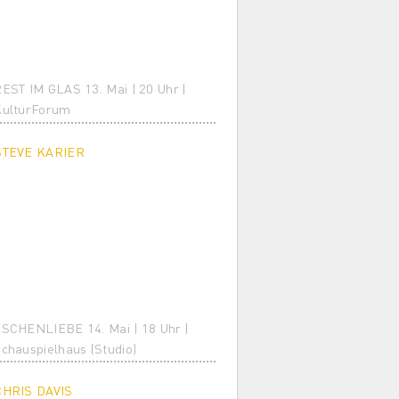
EST IM GLAS 13. Mai | 20 Uhr |
KulturForum
STEVE KARIER
SCHENLIEBE 14. Mai | 18 Uhr |
chauspielhaus (Studio)
CHRIS DAVIS