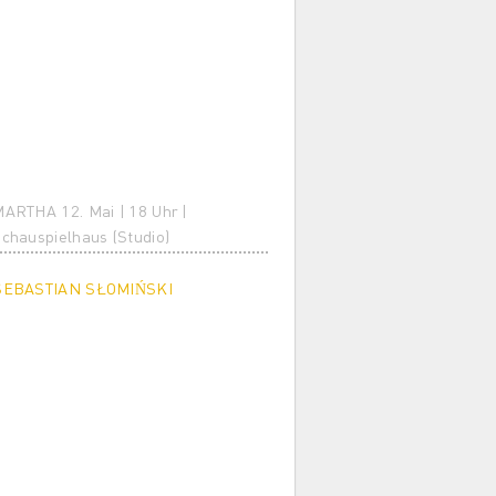
ARTHA 12. Mai | 18 Uhr |
chauspielhaus (Studio)
SEBASTIAN SŁOMIŃSKI