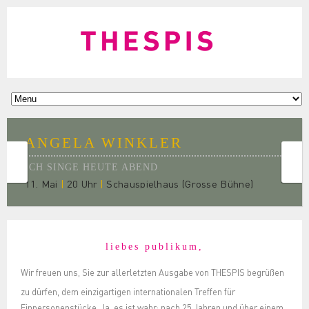
ANGELA WINKLER
ICH SINGE HEUTE ABEND
11. Mai
|
20 Uhr
|
Schauspielhaus (Grosse Bühne)
liebes publikum,
Wir freuen uns, Sie zur allerletzten Ausgabe von THESPIS begrüßen
zu dürfen, dem einzigartigen internationalen Treffen für
Einpersonenstücke. Ja, es ist wahr: nach 25 Jahren und über einem